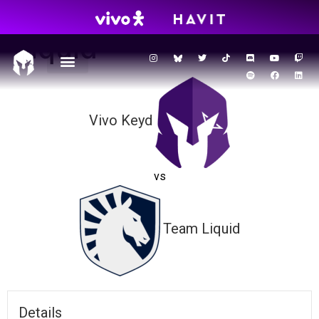
BR6 ‒ VKS vs Team
Liquid
Vivo Keyd
vs
Team Liquid
Details