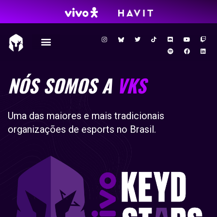
NÓS SOMOS A
VKS
U
ma das maiores e mais tradicionais
organizações de
e
s
ports
no Brasil.