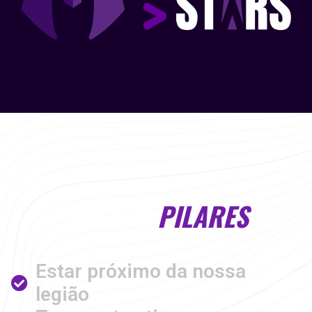
NOSSOS
PILARES
Estar próximo da nossa
legião