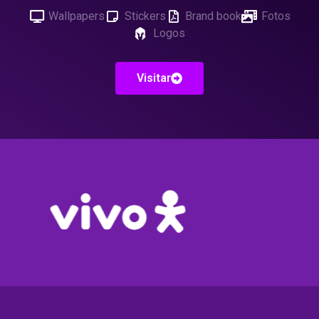
Wallpapers
Stickers
Brand book
Fotos
Logos
Visitar