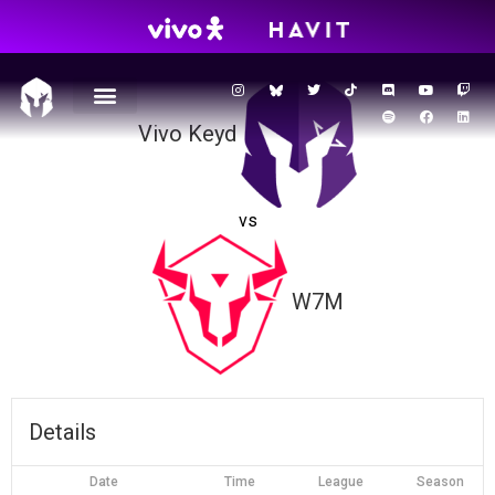
BR6 ‒ VKS vs W7M
Vivo Keyd
vs
W7M
Details
Date
Time
League
Season