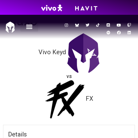
CHOKBR – VKS vs
Fluxo
Vivo Keyd
vs
FX
Details