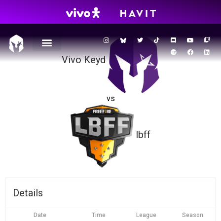
VKS – LBFF – AeB
Vivo Keyd
vs
lbff
Details
Date
Time
League
Season