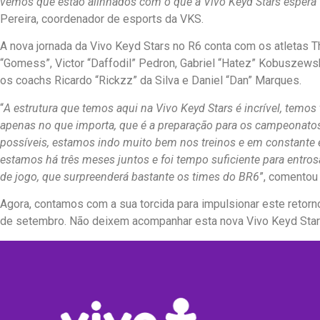
vemos que estão alinhados com o que a Vivo Keyd Stars espera
Pereira, coordenador de esports da VKS.
A nova jornada da Vivo Keyd Stars no R6 conta com os atletas T
“Gomess”, Victor “Daffodil” Pedron, Gabriel “Hatez” Kobuszewsk
os coachs Ricardo “Rickzz” da Silva e Daniel “Dan” Marques.
“
A estrutura que temos aqui na Vivo Keyd Stars é incrível, temos
apenas no que importa, que é a preparação para os campeonatos
possíveis, estamos indo muito bem nos treinos e em constante e
estamos há três meses juntos e foi tempo suficiente para entr
de jogo, que surpreenderá bastante os times do BR6
”, comentou
Agora, contamos com a sua torcida para impulsionar este retorno,
de setembro. Não deixem acompanhar esta nova Vivo Keyd Star