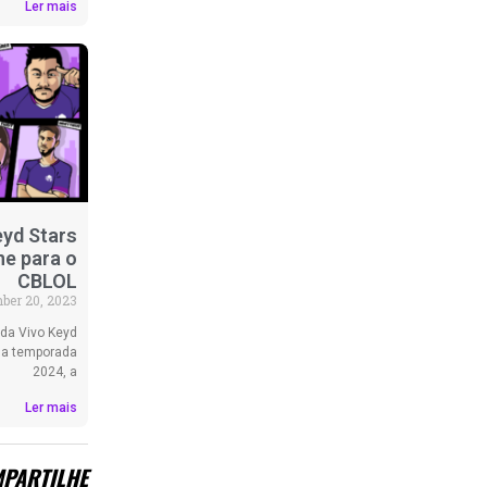
Ler mais
eyd Stars
ne para o
CBLOL
ber 20, 2023
da Vivo Keyd
a a temporada
2024, a
Ler mais
PARTILHE