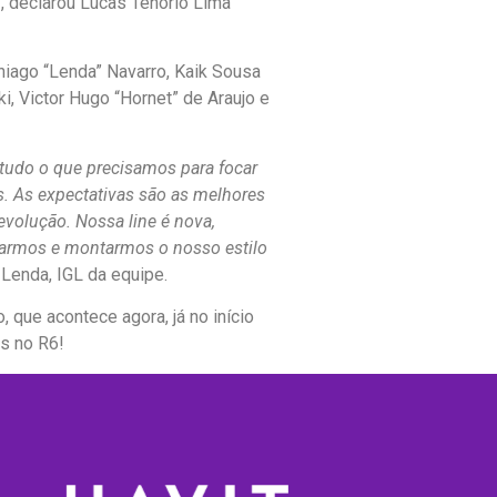
”, declarou Lucas Tenorio Lima
hiago “Lenda” Navarro, Kaik Sousa
i, Victor Hugo “Hornet” de Araujo e
 tudo o que precisamos para focar
. As expectativas são as melhores
volução. Nossa line é nova,
osarmos e montarmos o nosso estilo
 Lenda, IGL da equipe.
 que acontece agora, já no início
s no R6!