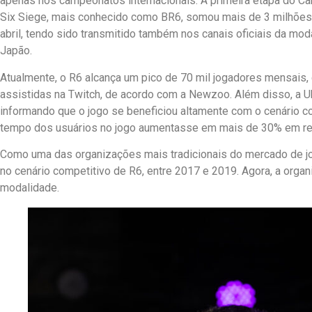
apenas nos campeonatos internacionais. A primeira etapa do C
Six Siege, mais conhecido como BR6, somou mais de 3 milhões 
abril, tendo sido transmitido também nos canais oficiais da mo
Japão.
Atualmente, o R6 alcança um pico de 70 mil jogadores mensais,
assistidas na Twitch, de acordo com a Newzoo. Além disso, a U
informando que o jogo se beneficiou altamente com o cenário c
tempo dos usuários no jogo aumentasse em mais de 30% em re
Como uma das organizações mais tradicionais do mercado de jo
no cenário competitivo de R6, entre 2017 e 2019. Agora, a organ
modalidade.