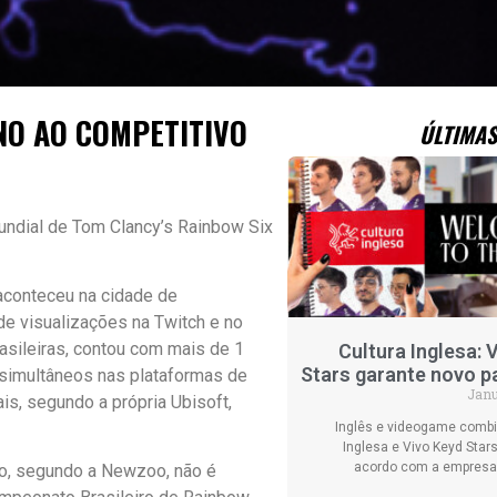
NO AO COMPETITIVO
ÚLTIMAS
undial de Tom Clancy’s Rainbow Six
aconteceu na cidade de
e visualizações na Twitch e no
asileiras, contou com mais de 1
Cultura Inglesa: 
Stars garante novo p
 simultâneos nas plataformas de
Janu
is, segundo a própria Ubisoft,
Inglês e videogame combi
Inglesa e Vivo Keyd Sta
acordo com a empresa
do, segundo a Newzoo, não é