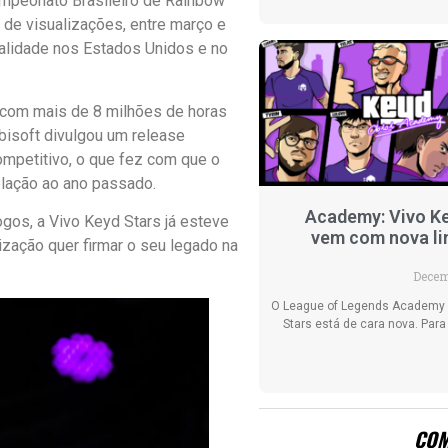
ampeonato Brasileiro de Rainbow
de visualizações, entre março e
dalidade nos Estados Unidos e no
 com mais de 8 milhões de horas
bisoft divulgou um release
ompetitivo, o que fez com que o
lação ao ano passado.
Academy: Vivo K
gos, a Vivo Keyd Stars já esteve
vem com nova li
ização quer firmar o seu legado na
Decem
O League of Legends Academy 
Stars está de cara nova. Par
COM