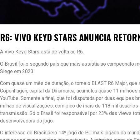
R6: VIVO KEYD STARS ANUNCIA RETOR
A Vivo Keyd Stars está de volta ao R6.
O Brasil foi o segundo país que mais assistiu ao campeonato m
Siege em 2023.
Com quase um mês de duração, o torneio BLAST R6 Major, que 
Copenhagen, capital da Dinamarca, acumulou quase 11 milhões d
YouTube. Somente a final, que foi disputada por duas equipes br
milhão de visualizações, com pico de mais de 118 mil usuários
transmissão. Só o Brasil foi responsável por 23% das views tota
desenvolvedora do jogo.
O interesse do Brasil pelo 14º jogo de PC mais jogado do mun